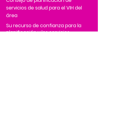
Consejo de planificación de
servicios de salud para el VIH del
área
Su recurso de confianza para la
planificación y los servicios
relacionados con el VIH
Tenemos tantas cosas
emocionantes sucediendo,
¡sé el primero en enterarte!
Address
4502 Medical Drive, MS# 45-2
Corporate Square,
Suite 200,
San Antonio, TX 78229