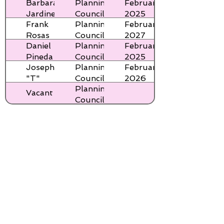
Barbara
Planning
February
Member
Jardine
Council
2025
Frank
Planning
February
Member
Rosas
Council
2027
Daniel
Planning
February
Member
Pineda
Council
2025
Joseph
Planning
February
Member
"T"
Council
2026
Planning
Leitch
Member
Vacant
Council
A.K.A.
Member
Tara
Bentley
Leitch