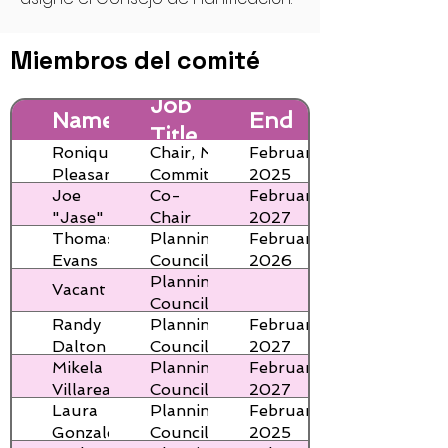
Miembros del comité
Term
Job
Name
End
Title
Date
Ronique
Chair, MNE
February
Pleasant
Committee,
2025
Joe
Co-
February
Planning
"Jase"
Chair
2027
Council
Thomas
Planning
February
Clower
Planning
Member
Evans
Council
2026
Council
Planning
Jr.
Member
Vacant
Council
Randy
Planning
February
Member
Dalton
Council
2027
Mikela
Planning
February
Member
Villareal
Council
2027
Laura
Planning
February
Member
Gonzalez
Council
2025