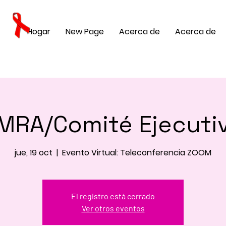
Hogar
New Page
Acerca de
Acerca de
MRA/Comité Ejecuti
jue, 19 oct
  |  
Evento Virtual: Teleconferencia ZOOM
El registro está cerrado
Ver otros eventos