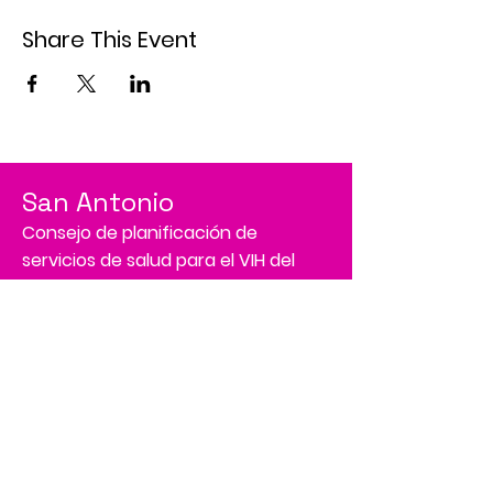
Share This Event
San Antonio
Consejo de planificación de
servicios de salud para el VIH del
área
Su recurso de confianza para la
planificación y los servicios
relacionados con el VIH
Tenemos tantas cosas