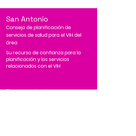
San Antonio
Consejo de planificación de
servicios de salud para el VIH del
área
Su recurso de confianza para la
planificación y los servicios
relacionados con el VIH
Tenemos tantas cosas
emocionantes sucediendo,
¡sé el primero en enterarte!
Address
4502 Medical Drive, MS# 45-2
Corporate Square,