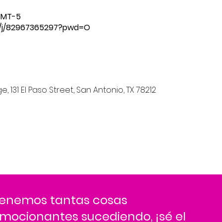
 GMT-5
s/j/82967365297?pwd=O
 131 El Paso Street, San Antonio, TX 78212
enemos tantas cosas
mocionantes sucediendo, ¡sé el