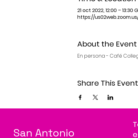
21 oct 2022, 12:00 – 13:30
https://us02web.zoom.u
About the Event
En persona - Café College,
Share This Event
T
San Antonio
e