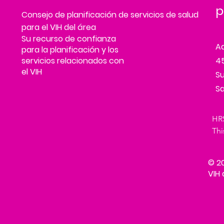
p
Consejo de planificación de servicios de salud
para el VIH del área
Su recurso de confianza
A
para la planificación y los
servicios relacionados con
45
el VIH
Su
Sa
HRS
Thi
Adm
Hum
© 20
Tre
VIH 
H89
PH