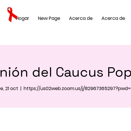
Hogar
New Page
Acerca de
Acerca de
nión del Caucus Pop
ie, 21 oct
  |  
https://us02web.zoom.us/j/82967365297?pwd