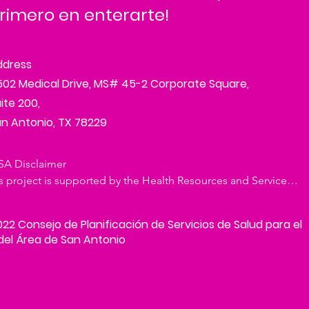
rimero en enterarte!
ddress
02 Medical Drive, MS# 45-2 Corporate Square,
ite 200,
n Antonio, TX 78229
A Disclaimer

s project is supported by the Health Resources and Services 
inistration (HRSA) of the U.S. Department of Health and 
an Services (HHS) under the Ryan White HIV/AIDS 
22 Consejo de Planificación de Servicios de Salud para el
atment Extension Act of 2009 (Public Law 111-87) via grant 
del Área de San Antonio
HA00007.

OTOGRAPH DISCLAIMER
