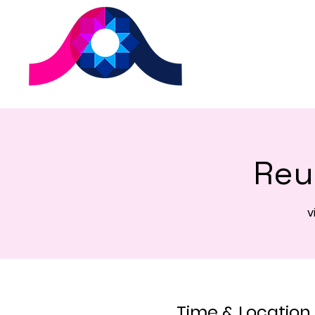
Reu
v
Time & Location