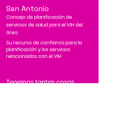
San Antonio
Consejo de planificación de
servicios de salud para el VIH del
área
Su recurso de confianza para la
planificación y los servicios
relacionados con el VIH
Tenemos tantas cosas
emocionantes sucediendo,
¡sé el primero en enterarte!
Address
4502 Medical Drive, MS# 45-2
Corporate Square,
Suite 200,