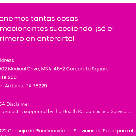
enemos tantas cosas
mocionantes sucediendo, ¡sé el
rimero en enterarte!
ddress
02 Medical Drive, MS# 45-2 Corporate Square,
ite 200,
n Antonio, TX 78229
A Disclaimer

s project is supported by the Health Resources and Services 
inistration (HRSA) of the U.S. Department of Health and 
an Services (HHS) under the Ryan White HIV/AIDS 
22 Consejo de Planificación de Servicios de Salud para el
atment Extension Act of 2009 (Public Law 111-87) via grant 