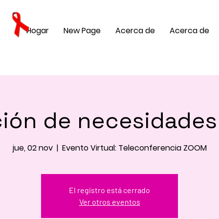
Hogar
New Page
Acerca de
Acerca de
ción de necesidades
jue, 02 nov
  |  
Evento Virtual: Teleconferencia ZOOM
El registro está cerrado
Ver otros eventos