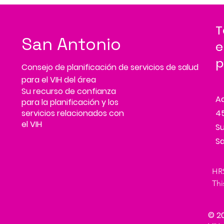
T
San Antonio
e
p
Consejo de planificación de servicios de salud
para el VIH del área
Su recurso de confianza
A
para la planificación y los
servicios relacionados con
45
el VIH
Su
Sa
HRS
Thi
Adm
Hum
© 20
Tre