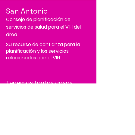
San Antonio
Consejo de planificación de
servicios de salud para el VIH del
área
Su recurso de confianza para la
planificación y los servicios
relacionados con el VIH
Tenemos tantas cosas
emocionantes sucediendo,
¡sé el primero en enterarte!
Address
4502 Medical Drive, MS# 45-2
Corporate Square,