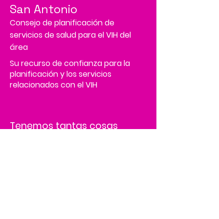
San Antonio
Consejo de planificación de
servicios de salud para el VIH del
área
Su recurso de confianza para la
planificación y los servicios
relacionados con el VIH
Tenemos tantas cosas
emocionantes sucediendo,
¡sé el primero en enterarte!
Address
4502 Medical Drive, MS# 45-2
Corporate Square,
Suite 200,